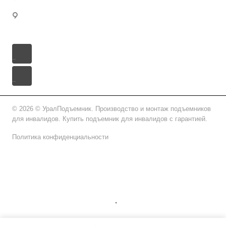
Костромская область, городской округ Кострома,
Кострома, Петрковский бульвар, 24Б
© 2026 © УралПодъемник. Производство и монтаж подъемников
для инвалидов. Купить подъемник для инвалидов с гарантией.
Политика конфиденциальности
Подписаться на рассылку
.