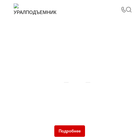
Бесплатное окрашивание подъемников в
шоколадный цвет
—
—
Главная
Акции
Бесплатное окрашивание подъемников в шоколадный цвет
Мы рады предложить вам уникальную возможность при заказе
любой подъемной платформы нашего производства. Теперь
вы можете получить бесплатное окрашивание в
дополнительный цвет по шкале RAL 8017 (шоколадный)!
Подробнее